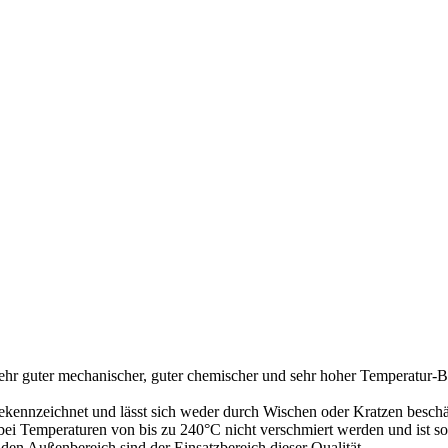
sehr guter mechanischer, guter chemischer und sehr hoher Temperatur-Bes
ekennzeichnet und lässt sich weder durch Wischen oder Kratzen beschä
bei Temperaturen von bis zu 240°C nicht verschmiert werden und ist som
den Außenbereich sind der Einsatzbereich dieser Qualität.